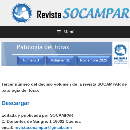
Saltar
al
contenido
Menú
Tercer número del decimo volumen de la revista SOCAMPAR de
patología del tórax
Descargar
Editada y publicada por SOCAMPAR
C/ Donantes de Sangre, 1 16002 Cuenca
email:
revistasocampar@gmail.com