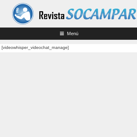
Saltar
al
contenido
Menú
[videowhisper_videochat_manage]