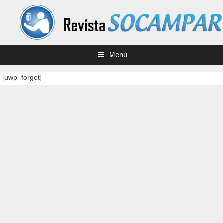
Saltar
al
contenido
Menú
[uwp_forgot]